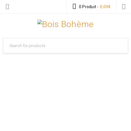
0 Produit
-
0,00
€