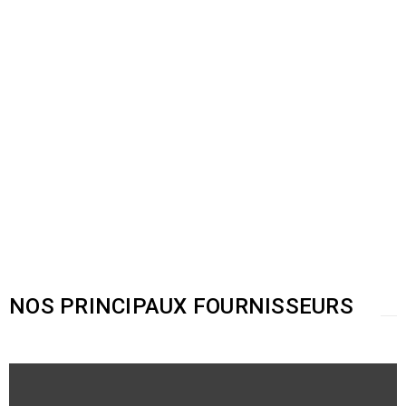
Gravure
Ameublement
Objets de
décoration
Gravure
électrique
Résine-
art
NOS PRINCIPAUX FOURNISSEURS