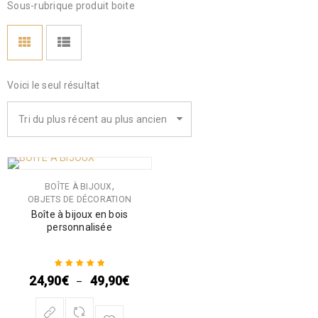
Sous-rubrique produit boite
Voici le seul résultat
Tri du plus récent au plus ancien
,
BOÎTE À BIJOUX
OBJETS DE DÉCORATION
Boîte à bijoux en bois
personnalisée
24,90
€
49,90
€
–
Note
5.00
sur
5