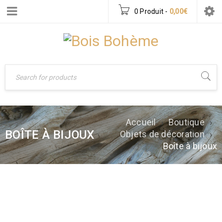
0 Produit
-
0,00
€
Accueil
›
Boutique
›
BOÎTE À BIJOUX
Objets de décoration
›
Boîte à bijoux