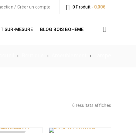
ection
/
Créer un compte
0 Produit
-
0,00
€
T SUR-MESURE
BLOG BOIS BOHÈME
ccueil
›
Boutique
›
Ameublement
›
Lampe
6 résultats affichés
 DE STOCK