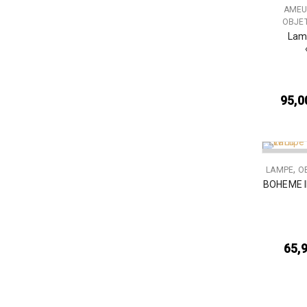
AMEU
OBJET
Lamp
95,0
RUPTURE
,
LAMPE
O
BOHEME I
65,