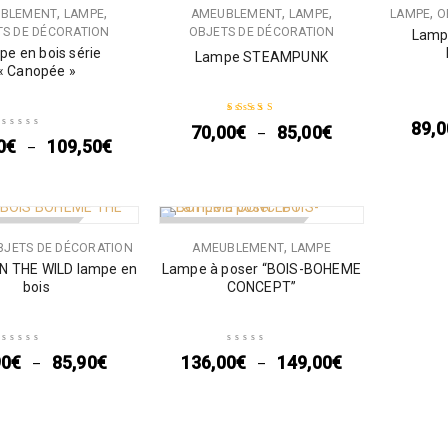
,
,
,
,
,
BLEMENT
LAMPE
AMEUBLEMENT
LAMPE
LAMPE
O
S DE DÉCORATION
OBJETS DE DÉCORATION
Lampe
e en bois série
Lampe STEAMPUNK
« Canopée »
89,0
70,00
€
85,00
€
–
Note
5.00
sur 5
0
€
109,50
€
–
 DE STOCK
RUPTURE DE STOCK
,
BJETS DE DÉCORATION
AMEUBLEMENT
LAMPE
N THE WILD lampe en
Lampe à poser “BOIS-BOHEME
bois
CONCEPT”
90
€
85,90
€
136,00
€
149,00
€
–
–