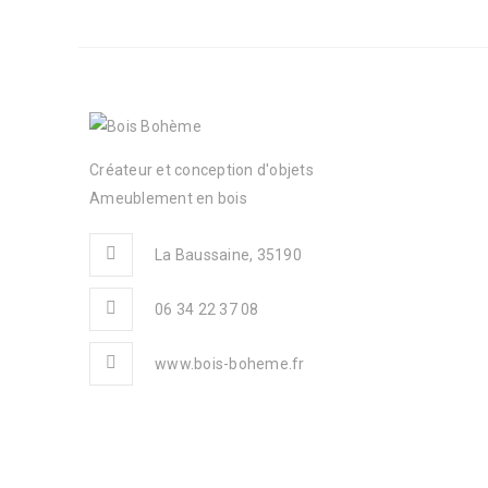
Créateur et conception d'objets
Ameublement en bois
La Baussaine, 35190
06 34 22 37 08
www.bois-boheme.fr