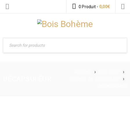
0 Produit
-
0,00
€
Accueil
›
Boutique
›
DÉCAPSULEUR
Objets de décoration
›
Décapsuleur