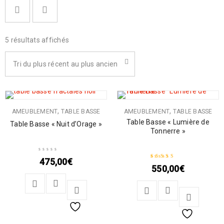
5 résultats affichés
Tri du plus récent au plus ancien
,
,
AMEUBLEMENT
TABLE BASSE
AMEUBLEMENT
TABLE BASSE
Table Basse « Lumière de
Table Basse « Nuit d’Orage »
Tonnerre »
475,00
€
550,00
€
Note
5.00
sur 5