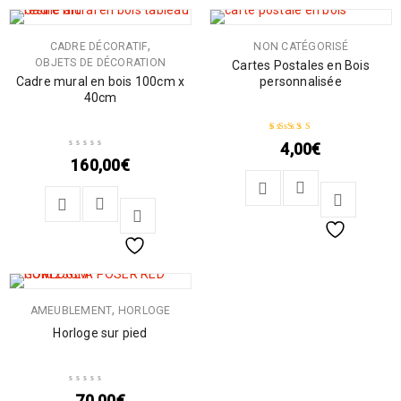
,
CADRE DÉCORATIF
NON CATÉGORISÉ
OBJETS DE DÉCORATION
Cartes Postales en Bois
Cadre mural en bois 100cm x
personnalisée
40cm
4,00
€
Note
5.00
sur 5
160,00
€
,
AMEUBLEMENT
HORLOGE
Horloge sur pied
70,00
€