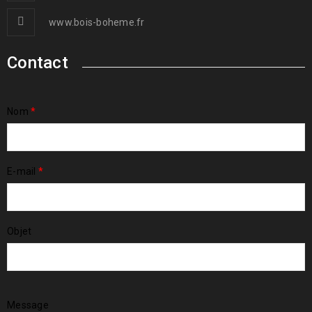
www.bois-boheme.fr
Contact
Nom
*
E-mail
*
Objet
Message