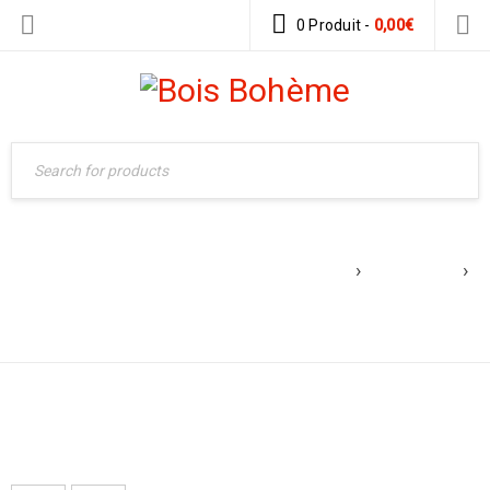
0 Produit
-
0,00
€
Accueil
›
Boutique
›
AMEUBLEMENT
Produits identifiés
“ameublement”