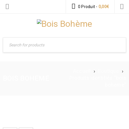
0 Produit
-
0,00
€
Accueil
›
Boutique
›
BOIS BOHEME
Produits identifiés “bois
boheme”