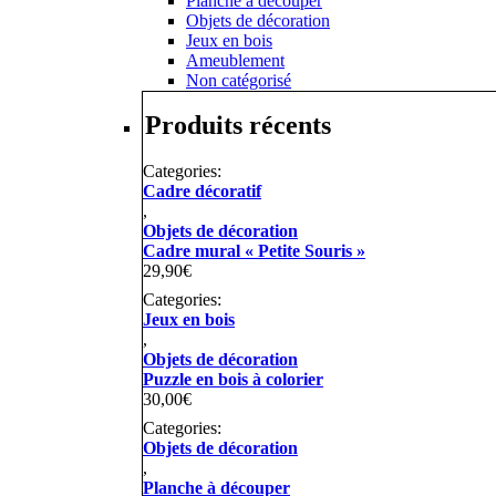
Planche à découper
Objets de décoration
Jeux en bois
Ameublement
Non catégorisé
Produits récents
Categories:
Cadre décoratif
,
Objets de décoration
Cadre mural « Petite Souris »
29,90
€
Categories:
Jeux en bois
,
Objets de décoration
Puzzle en bois à colorier
30,00
€
Categories:
Objets de décoration
,
Planche à découper