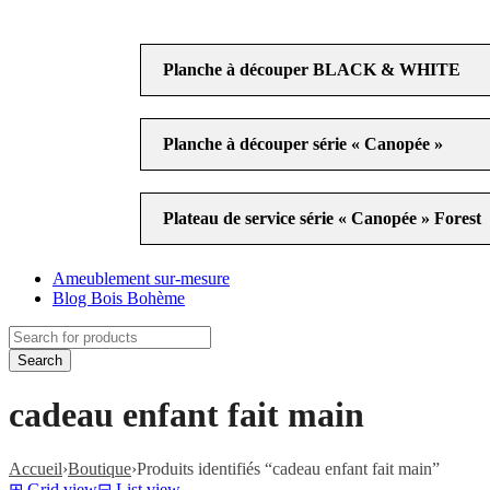
à
49,90€
Planche à découper BLACK & WHITE
Planche à découper série « Canopée »
Plateau de service série « Canopée » Forest
Ameublement sur-mesure
Blog Bois Bohème
cadeau enfant fait main
Accueil
›
Boutique
›
Produits identifiés “cadeau enfant fait main”
⊞
Grid view
⊟
List view