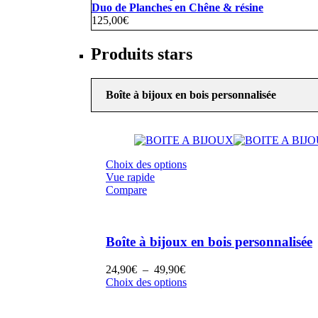
Duo de Planches en Chêne & résine
125,00
€
Produits stars
Boîte à bijoux en bois personnalisée
Choix des options
Vue rapide
Compare
Boîte à bijoux en bois personnalisée
Plage
24,90
€
–
49,90
€
de
Choix des options
prix :
24,90€