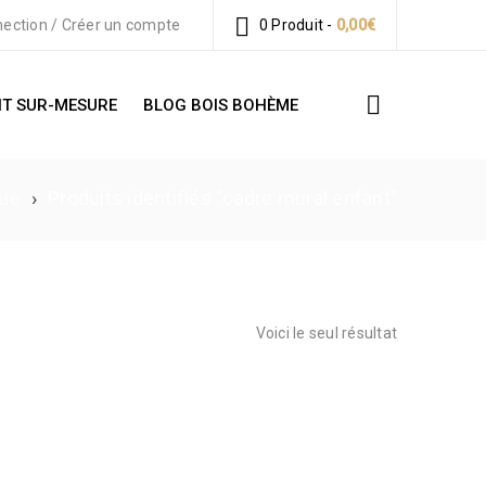
ection
/
Créer un compte
0 Produit
-
0,00
€
T SUR-MESURE
BLOG BOIS BOHÈME
que
›
Produits identifiés “cadre mural enfant”
Voici le seul résultat