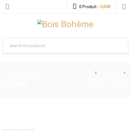
0 Produit
-
0,00
€
Accueil
›
Boutique
›
CHÇENE ET
Produits identifiés
RÉSINE
“chçene et résine”