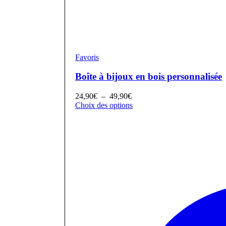
Favoris
Boîte à bijoux en bois personnalisée
Plage
24,90
€
–
49,90
€
de
Choix des options
prix :
24,90€
à
49,90€