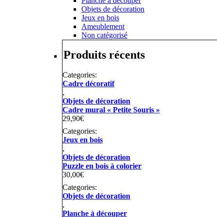
Planche à découper
Objets de décoration
Jeux en bois
Ameublement
Non catégorisé
Produits récents
Categories:
Cadre décoratif
,
Objets de décoration
Cadre mural « Petite Souris »
29,90
€
Categories:
Jeux en bois
,
Objets de décoration
Puzzle en bois à colorier
30,00
€
Categories:
Objets de décoration
,
Planche à découper