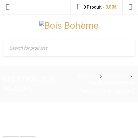
0 Produit
-
0,00
€
Accueil
›
Boutique
›
CREATION SUR
Produits identifiés
MESURE
“creation sur mesure”