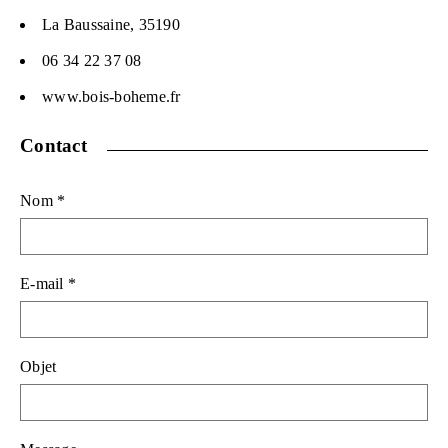
La Baussaine, 35190
06 34 22 37 08
www.bois-boheme.fr
Contact
Nom
*
E-mail
*
Objet