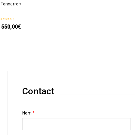
Tonnerre »
550,00
€
Note
5.00
sur 5
Contact
Nom
*