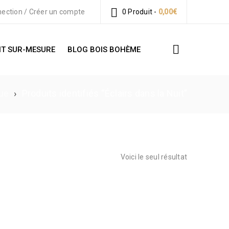
ection
/
Créer un compte
0 Produit
-
0,00
€
T SUR-MESURE
BLOG BOIS BOHÈME
ue
›
Produits identifiés “Éclairs dans la Nuit”
Voici le seul résultat