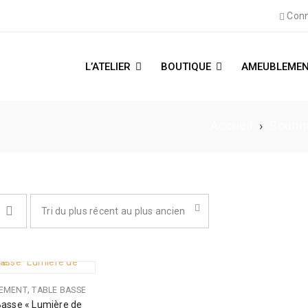
Conn
L’ATELIER
BOUTIQUE
AMEUBLEMEN
Accueil
›
Boutiq
Tri du plus récent au plus ancien
,
EMENT
TABLE BASSE
Basse « Lumière de