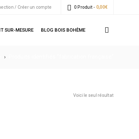
ection
/
Créer un compte
0 Produit
-
0,00
€
T SUR-MESURE
BLOG BOIS BOHÈME
e
›
Produits identifiés “fabrication française”
Voici le seul résultat