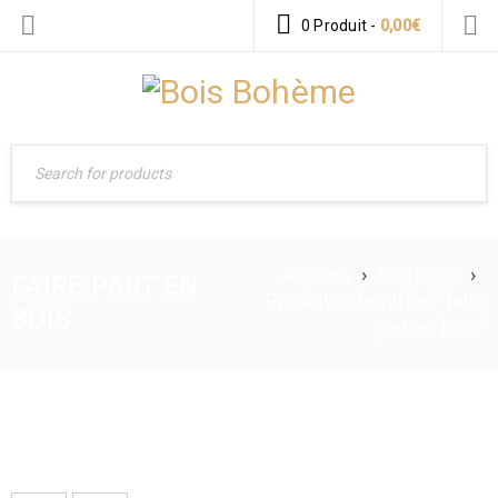
0 Produit
-
0,00
€
Accueil
›
Boutique
›
FAIRE PART EN
Produits identifiés “faire
BOIS
part en bois”