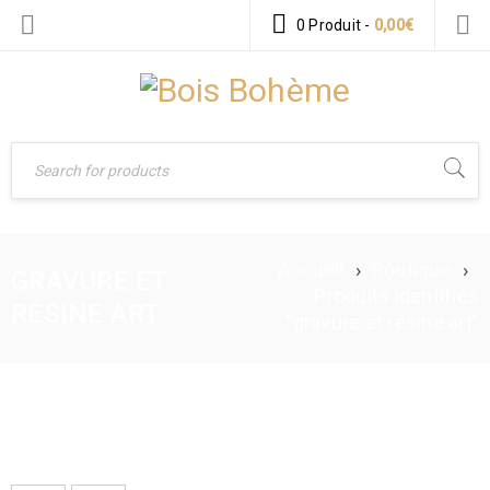
0 Produit
-
0,00
€
Accueil
›
Boutique
›
GRAVURE ET
Produits identifiés
RÉSINE ART
“gravure et résine art”