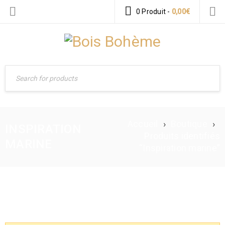
0 Produit
-
0,00
€
Accueil
›
Boutique
›
INSPIRATION
Produits identifiés
MARINE
“Inspiration marine”