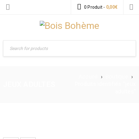
0 Produit
-
0,00
€
Accueil
›
Boutique
›
JEUX ADULTES
Produits identifiés “jeux
adultes”