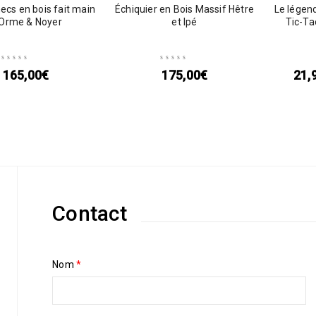
ecs en bois fait main
Échiquier en Bois Massif Hêtre
Le légen
Orme & Noyer
et Ipé
Tic-Ta
165,00
€
175,00
€
21,
Contact
Nom
*