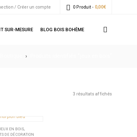
ection
/
Créer un compte
0 Produit
-
0,00
€
T SUR-MESURE
BLOG BOIS BOHÈME
Boutique
›
Produits identifiés “jeux en bois”
3 résultats affichés
,
JEUX EN BOIS
TS DE DÉCORATION