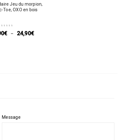
daire Jeu du morpion,
c-Toe, OXO en bois
90
€
24,90
€
–
Message