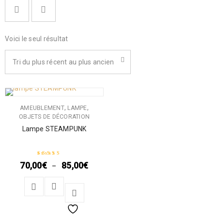
Voici le seul résultat
Tri du plus récent au plus ancien
,
,
AMEUBLEMENT
LAMPE
OBJETS DE DÉCORATION
Lampe STEAMPUNK
70,00
€
85,00
€
–
Note
5.00
sur 5