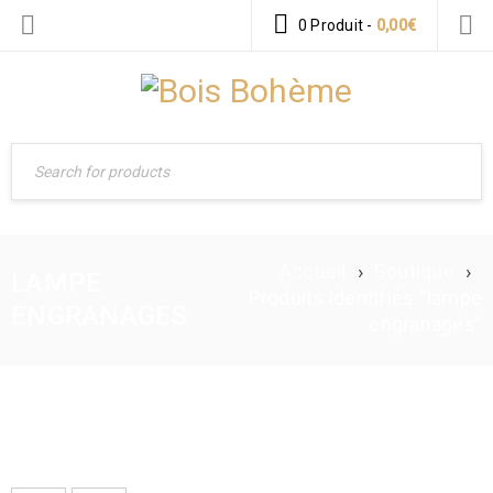
0 Produit
-
0,00
€
Accueil
›
Boutique
›
LAMPE
Produits identifiés “lampe
ENGRANAGES
engranages”