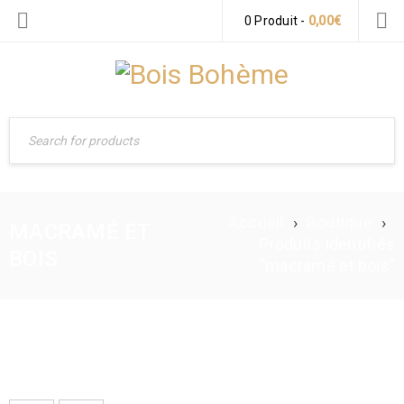
0 Produit
-
0,00
€
Accueil
›
Boutique
›
MACRAMÉ ET
Produits identifiés
BOIS
“macramé et bois”