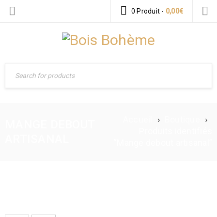
0 Produit
-
0,00
€
Accueil
›
Boutique
›
MANGE DEBOUT
Produits identifiés
ARTISANAL
“Mange debout artisanal”