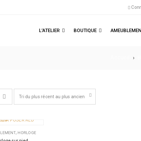
Conn
L’ATELIER
BOUTIQUE
AMEUBLEMEN
Accueil
›
B
Tri du plus récent au plus ancien
,
LEMENT
HORLOGE
rloge sur pied