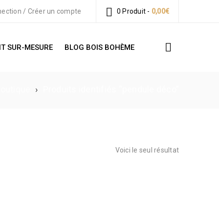
ection
/
Créer un compte
0 Produit
-
0,00
€
T SUR-MESURE
BLOG BOIS BOHÈME
outique
›
Produits identifiés “pendule déco”
Voici le seul résultat