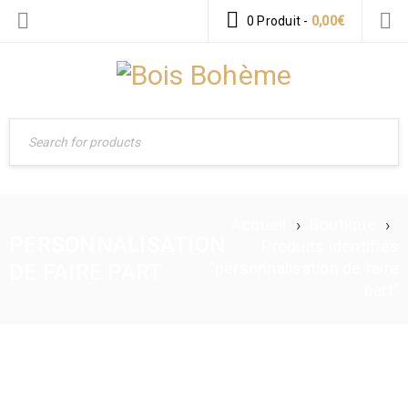
0 Produit
-
0,00
€
Accueil
›
Boutique
›
PERSONNALISATION
Produits identifiés
“personnalisation de faire
DE FAIRE PART
part”