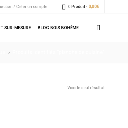
ection
/
Créer un compte
0 Produit
-
0,00
€
T SUR-MESURE
BLOG BOIS BOHÈME
que
›
Produits identifiés “planche de cuisine”
Voici le seul résultat