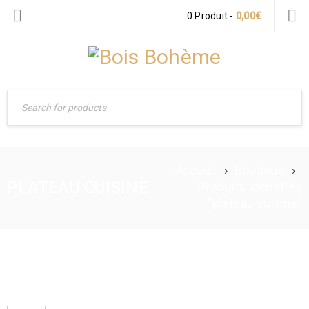
0 Produit
-
0,00
€
Accueil
›
Boutique
›
PLATEAU CUISINE
Produits identifiés
“plateau cuisine”