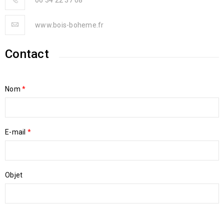
06 34 22 37 08
www.bois-boheme.fr
Contact
Nom
*
E-mail
*
Objet