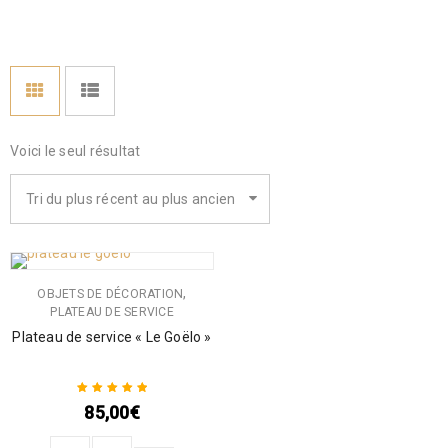
Voici le seul résultat
Tri du plus récent au plus ancien
,
OBJETS DE DÉCORATION
PLATEAU DE SERVICE
Plateau de service « Le Goëlo »
85,00
€
Note
5.00
sur
5