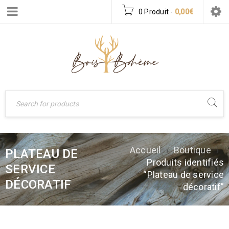
0 Produit
-
0,00
€
Accueil
›
Boutique
›
PLATEAU DE
Produits identifiés
SERVICE
“Plateau de service
DÉCORATIF
décoratif”