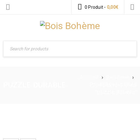
0 Produit
-
0,00
€
Accueil
›
Boutique
›
PUZZLE DURABLE
Produits identifiés
“puzzle durable”