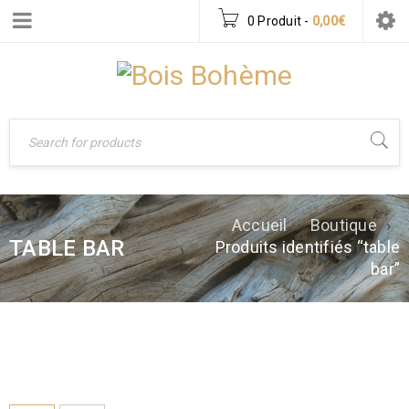
0 Produit
-
0,00
€
Accueil
›
Boutique
›
TABLE BAR
Produits identifiés “table
bar”