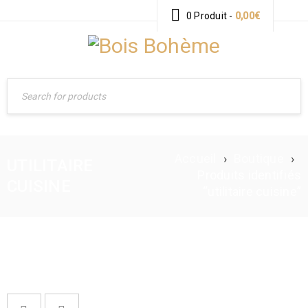
0 Produit
-
0,00
€
Accueil
›
Boutique
›
UTILITAIRE
Produits identifiés
CUISINE
“utilitaire cuisine”