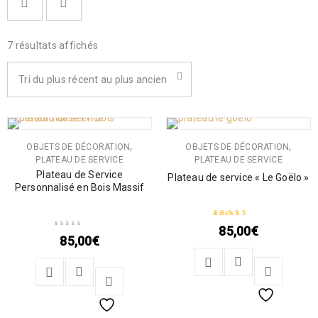
7 résultats affichés
Tri du plus récent au plus ancien
,
,
OBJETS DE DÉCORATION
OBJETS DE DÉCORATION
PLATEAU DE SERVICE
PLATEAU DE SERVICE
Plateau de Service
Plateau de service « Le Goëlo »
Personnalisé en Bois Massif
85,00
€
Note
5.00
sur 5
85,00
€