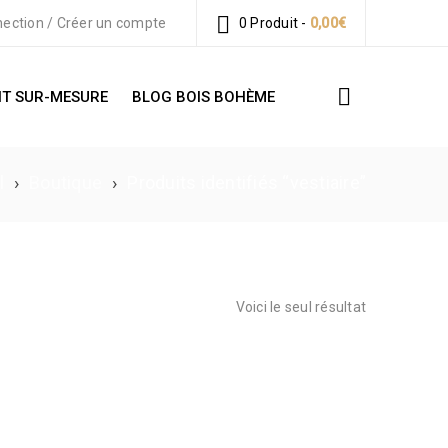
ection
/
Créer un compte
0 Produit
-
0,00
€
T SUR-MESURE
BLOG BOIS BOHÈME
l
›
Boutique
›
Produits identifiés “vestiaire”
Voici le seul résultat