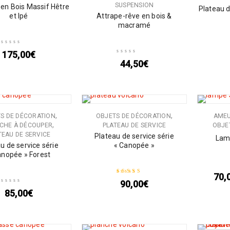
SUSPENSION
 en Bois Massif Hêtre
Plateau d
et Ipé
Attrape-rêve en bois &
macramé
175,00
€
44,50
€
,
,
S DE DÉCORATION
OBJETS DE DÉCORATION
AME
,
CHE À DÉCOUPER
PLATEAU DE SERVICE
OBJE
TEAU DE SERVICE
Plateau de service série
Lam
u de service série
« Canopée »
anopée » Forest
70,
90,00
€
Note
5.00
sur 5
85,00
€