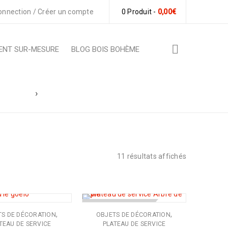
onnection
/
Créer un compte
0 Produit
-
0,00
€
ENT SUR-MESURE
BLOG BOIS BOHÈME
outique
›
Produits identifiés “artisanat local”
11 résultats affichés
RUPTURE DE STOCK
,
,
TS DE DÉCORATION
OBJETS DE DÉCORATION
TEAU DE SERVICE
PLATEAU DE SERVICE