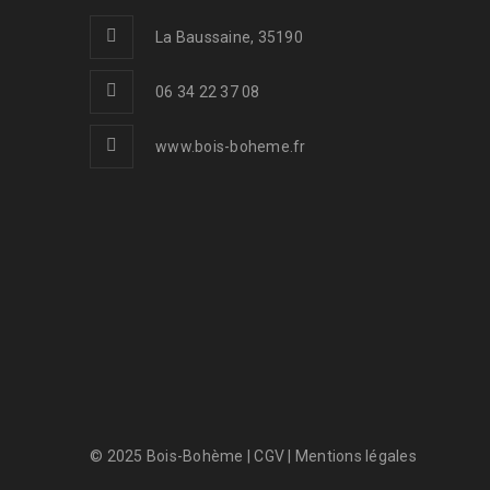
La Baussaine, 35190
06 34 22 37 08
www.bois-boheme.fr
© 2025 Bois-Bohème |
CGV
|
Mentions légales