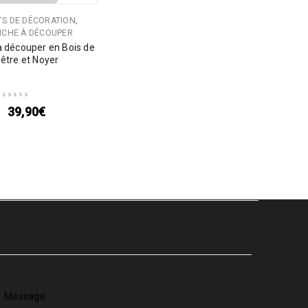
 DE STOCK
,
TS DE DÉCORATION
NCHE À DÉCOUPER
à découper en Bois de
être et Noyer
39,90
€
Message