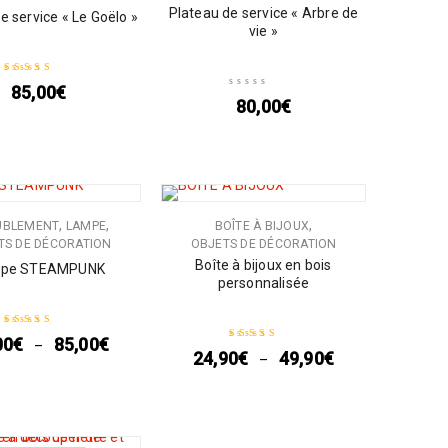
Plateau de service « Arbre de
e service « Le Goëlo »
vie »
85,00
€
Note
5.00
sur 5
80,00
€
,
,
,
UBLEMENT
LAMPE
BOÎTE À BIJOUX
TS DE DÉCORATION
OBJETS DE DÉCORATION
Boîte à bijoux en bois
pe STEAMPUNK
personnalisée
00
€
85,00
€
–
Note
5.00
sur 5
24,90
€
49,90
€
–
Note
5.00
sur 5