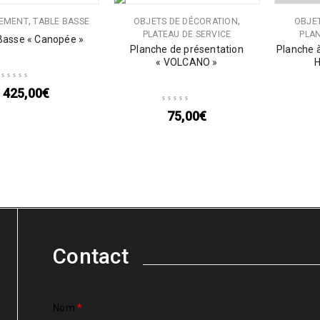
RUPTURE
,
,
EMENT
TABLE BASSE
OBJETS DE DÉCORATION
OBJE
PLATEAU DE SERVICE
PLA
Basse « Canopée »
Planche de présentation
Planche 
« VOLCANO »
H
425,00
€
75,00
€
Contact
Nom
*