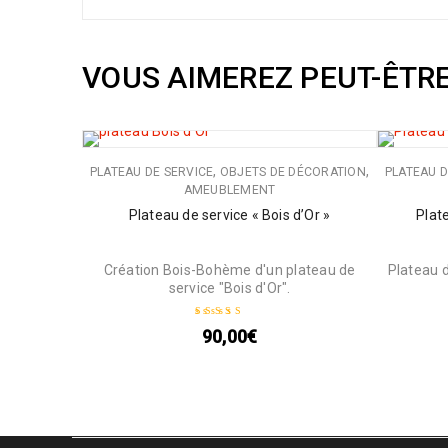
VOUS AIMEREZ PEUT-ÊTR
,
,
PLATEAU DE SERVICE
OBJETS DE DÉCORATION
PLATEAU D
AMEUBLEMENT
Plateau de service « Bois d’Or »
Plat
Création Bois-Bohème d'un plateau de
Plateau 
service "Bois d'Or".
90,00
€
Note
5.00
sur 5