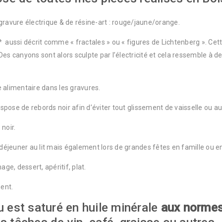
gravure électrique & de résine-art : rouge/jaune/orange.
* aussi décrit comme « fractales » ou « figures de Lichtenberg ». Cet
 Des canyons sont alors sculpte par l’électricité et cela ressemble à de
ne alimentaire dans les gravures.
spose de rebords noir afin d’éviter tout glissement de vaisselle ou au
noir.
 déjeuner au lit mais également lors de grandes fêtes en famille ou e
ge, dessert, apéritif, plat.
ent.
au est saturé en huile minérale
aux normes