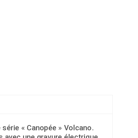
e série « Canopée » Volcano.
 avec une gravure électrique.