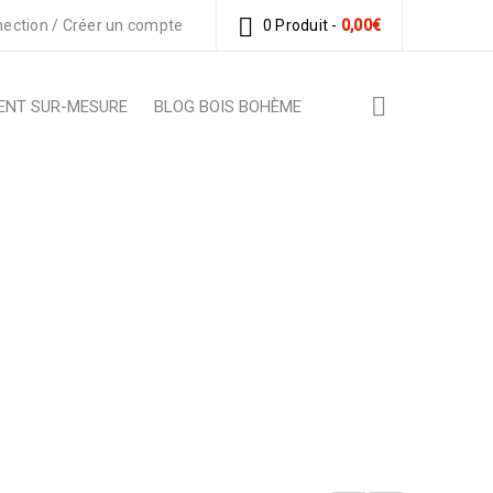
ection
/
Créer un compte
0 Produit
-
0,00
€
ENT SUR-MESURE
BLOG BOIS BOHÈME
NOPÉE »
vice série « Canopée »