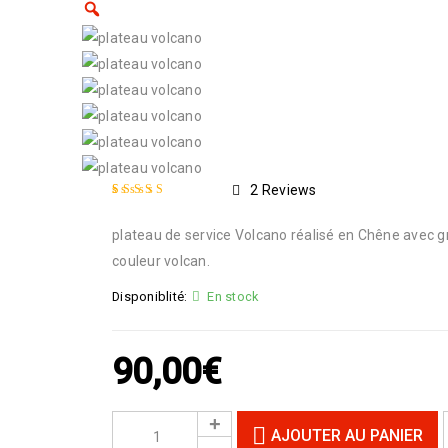
2
Reviews
Noté
2
5.00
sur 5
plateau de service Volcano réalisé en Chêne avec gr
basé sur
notations
client
couleur volcan.
Disponiblité:
En stock
90,00
€
AJOUTER AU PANIER