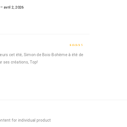
e
–
avril 2, 2026
Note
5
sur 5
eurs cet été, Simon de Bois-Bohème à été de
r ses créations, Top!
tent for individual product