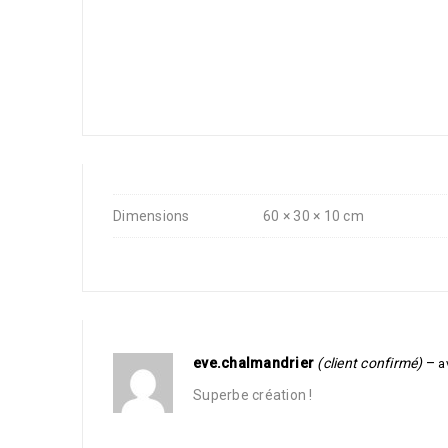
Dimensions
60 × 30 × 10 cm
eve.chalmandrier
(client confirmé)
–
a
Superbe création !