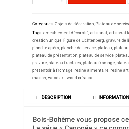
Categories:
Objets de décoration
,
Plateau de servic
Tags:
ameublement décoratif
,
artisanat
,
artisanat l
creation unique
,
Figure de Lichtenberg
,
gravure de 
planche apéro
,
planche de service
,
plateau
,
plateau
plateau de présentation
,
plateau de service
,
platea
gravure
,
plateau fractales
,
plateau fromage
,
platea
presentoir à fromage
,
resine alimentaire
,
resine art
maison
,
wood art
,
wood création
DESCRIPTION
INFORMATION
Bois-Bohème vous propose cett
La série « Canopée » ce compo