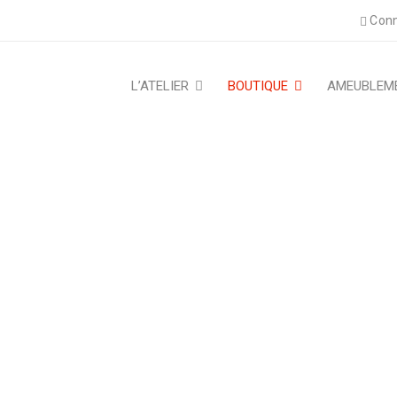
Conn
L’ATELIER
BOUTIQUE
AMEUBLEM
U DE SERVICE SÉRIE « CA
Objets de décoration
›
Plateau de service
›
Plateau de ser