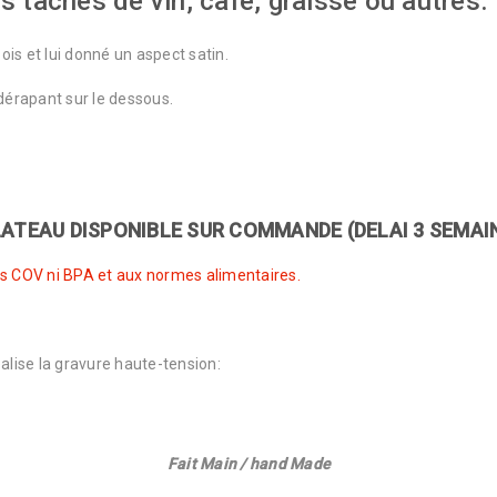
s tâches de vin, café, graisse ou autres.
bois et lui donné un aspect satin.
érapant sur le dessous.
ATEAU DISPONIBLE SUR COMMANDE (DELAI 3 SEMAI
ns COV ni BPA et aux normes alimentaires.
lise la gravure haute-tension:
Fait Main / hand Made