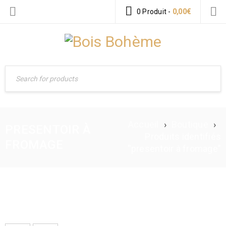
0 Produit
-
0,00
€
Accueil
›
Boutique
›
PRESENTOIR À
Produits identifiés
FROMAGE
“presentoir à fromage”