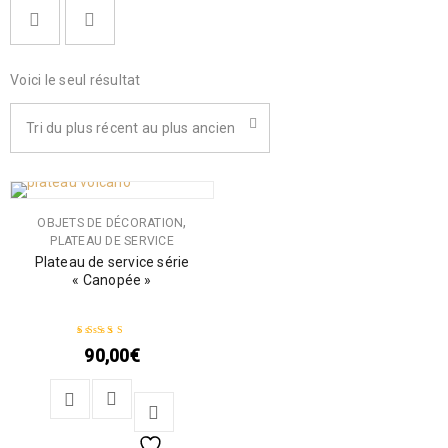
Voici le seul résultat
Tri du plus récent au plus ancien
,
OBJETS DE DÉCORATION
PLATEAU DE SERVICE
Plateau de service série
« Canopée »
90,00
€
Note
5.00
sur 5