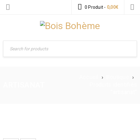
0 Produit
-
0,00
€
Accueil
›
Boutique
›
ARTISANAT
Produits identifiés
“artisanat”