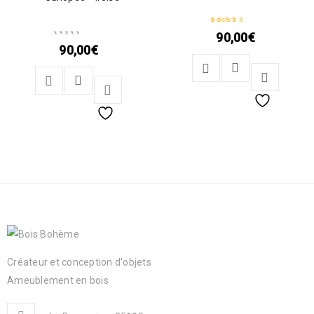
90,00
€
Note
5.00
sur 5
90,00
€
Créateur et conception d'objets
Ameublement en bois