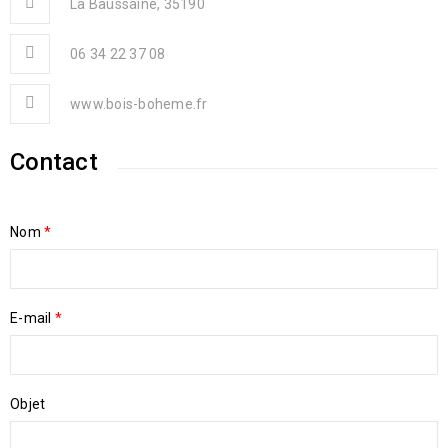
La Baussaine, 35190
06 34 22 37 08
www.bois-boheme.fr
Contact
Nom
*
E-mail
*
Objet