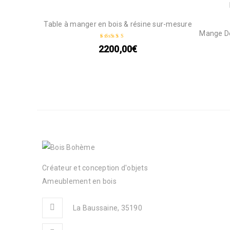
Table à manger en bois & résine sur-mesure
Mange De
2200,00
€
Note
5.00
sur 5
Créateur et conception d'objets
Ameublement en bois
La Baussaine, 35190