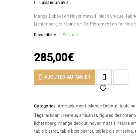
Laisser un avis
Mange Debout en Noyer massif, pièce unique. fabric
Lichtenberg et résine art Or. Piètement en fer forgé
Disponiblité:
En stock
285,00
€
<I CLASS="PE-7S-REFRESH-2"></I><SPAN CLASS="TS-TOOLTIP BUTTON-TOOLTIP">COMPARE</SPAN>
AJOUTER AU PANIER
Categories:
Ameublement
,
Mange Debout
,
table ha
Tags:
artisan créateur
,
artisanat
,
figures de lichten
lichtenberg
,
mange debout
,
noyer massif
,
resine ar
table bistrot
,
table bois bistrot
,
table bois et résine
,