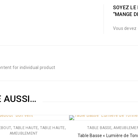
SOYEZ LE 
“MANGE D
Vous devez 
tent for individual product
E AUSSI…
,
,
,
,
EBOUT
TABLE HAUTE
TABLE HAUTE
TABLE BASSE
AMEUBLEME
AMEUBLEMENT
Table Basse « Lumière de Ton