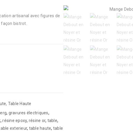
ation artisanal avec figures de
 façon bistrot.
ute
,
Table Haute
berg
,
gravures électriques
,
t
,
résine epoxy
,
résine or
,
table
,
table exterieur
,
table haute
,
table