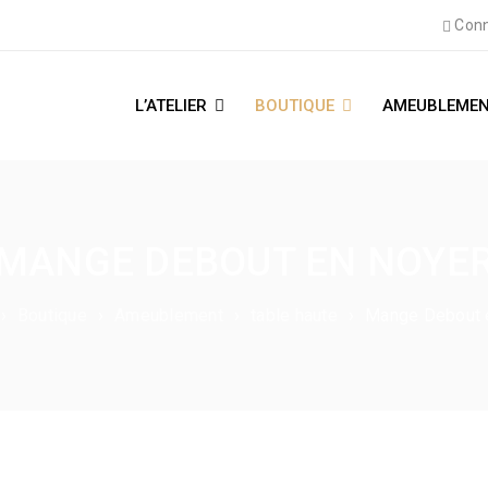
Conn
L’ATELIER
BOUTIQUE
AMEUBLEMEN
MANGE DEBOUT EN NOYE
›
Boutique
›
Ameublement
›
table haute
›
Mange Debout 