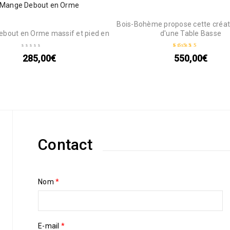
Mange Debout en Orme
Bois-Bohème propose cette créat
bout en Orme massif et pied en
d'une Table Basse
285,00
€
550,00
€
Note
5.00
sur 5
Contact
Nom
*
E-mail
*