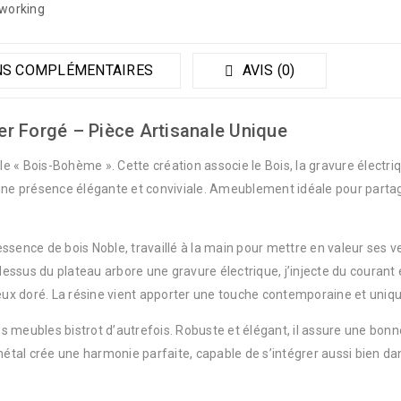
working
NS COMPLÉMENTAIRES
AVIS (0)
r Forgé – Pièce Artisanale Unique
 « Bois-Bohème ». Cette création associe le Bois, la gravure électriqu
 une présence élégante et conviviale. Ameublement idéale pour partag
sence de bois Noble, travaillé à la main pour mettre en valeur ses ve
ssus du plateau arbore une gravure électrique, j’injecte du courant é
ux doré. La résine vient apporter une touche contemporaine et uniqu
des meubles bistrot d’autrefois. Robuste et élégant, il assure une bonn
 métal crée une harmonie parfaite, capable de s’intégrer aussi bien 