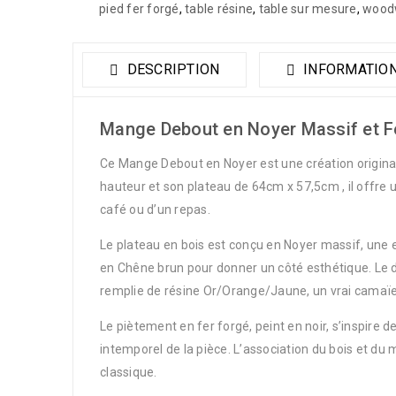
pied fer forgé
,
table résine
,
table sur mesure
,
wood
DESCRIPTION
INFORMATIO
Mange Debout en Noyer Massif et Fe
Ce Mange Debout en Noyer est une création originale
hauteur et son plateau de 64cm x 57,5cm , il offre
café ou d’un repas.
Le plateau en bois est conçu en Noyer massif, une es
en Chêne brun pour donner un côté esthétique. Le de
remplie de résine Or/Orange/Jaune, un vrai camaïe
Le piètement en fer forgé, peint en noir, s’inspire 
intemporel de la pièce. L’association du bois et du
classique.