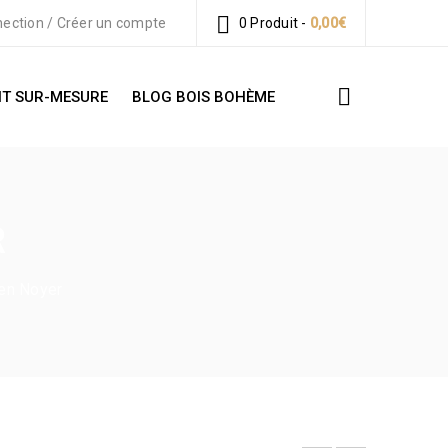
ection
/
Créer un compte
0 Produit
-
0,00
€
T SUR-MESURE
BLOG BOIS BOHÈME
R
en Noyer