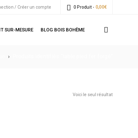
ection
/
Créer un compte
0 Produit
-
0,00
€
T SUR-MESURE
BLOG BOIS BOHÈME
ue
›
Produits identifiés “table pied fer forgé”
Voici le seul résultat