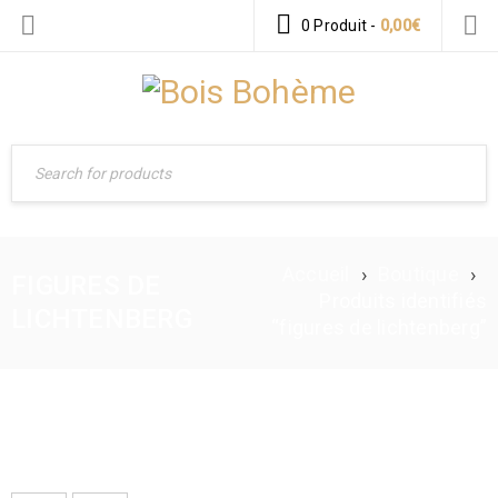
0 Produit
-
0,00
€
Accueil
›
Boutique
›
FIGURES DE
Produits identifiés
LICHTENBERG
“figures de lichtenberg”