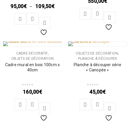
550,00
€
Note
5.00
sur 5
95,00
€
109,50
€
–
,
,
CADRE DÉCORATIF
OBJETS DE DÉCORATION
OBJETS DE DÉCORATION
PLANCHE À DÉCOUPER
Cadre mural en bois 100cm x
Planche à découper série
40cm
« Canopée »
160,00
€
45,00
€