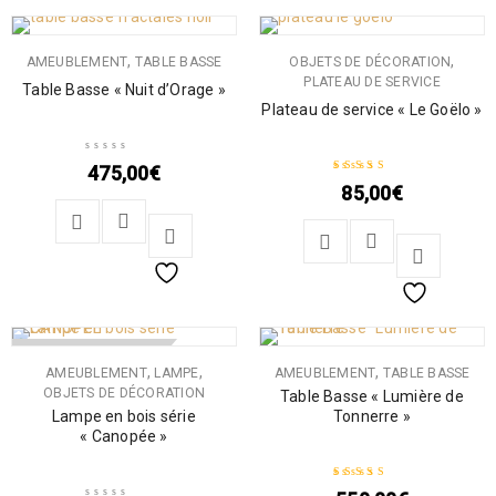
,
,
AMEUBLEMENT
TABLE BASSE
OBJETS DE DÉCORATION
PLATEAU DE SERVICE
Table Basse « Nuit d’Orage »
Plateau de service « Le Goëlo »
475,00
€
85,00
€
Note
5.00
sur 5
RUPTURE DE STOCK
,
,
,
AMEUBLEMENT
LAMPE
AMEUBLEMENT
TABLE BASSE
OBJETS DE DÉCORATION
Table Basse « Lumière de
Lampe en bois série
Tonnerre »
« Canopée »