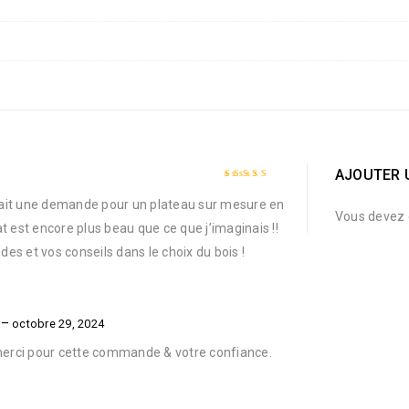
AJOUTER 
Note
5
sur 5
i fait une demande pour un plateau sur mesure en
Vous devez 
t est encore plus beau que ce que j’imaginais !!
s et vos conseils dans le choix du bois !
e
–
octobre 29, 2024
merci pour cette commande & votre confiance.