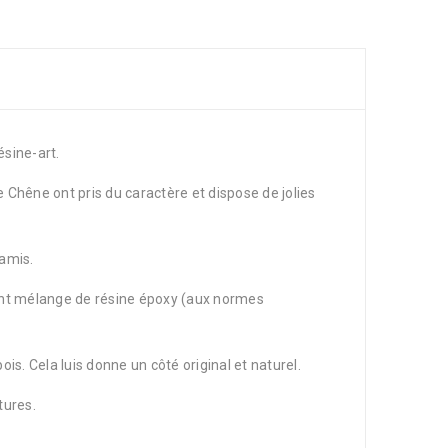
sine-art.
e Chêne ont pris du caractère et dispose de jolies
 amis.
vant mélange de résine époxy (aux normes
is. Cela luis donne un côté original et naturel.
tures.