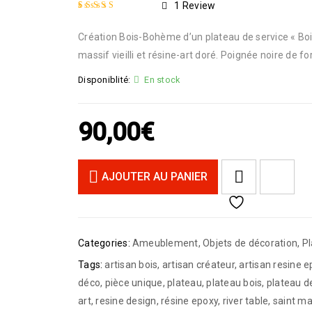
1
Review
Noté
1
5.00
sur 5
Création Bois-Bohème d’un plateau de service « Boi
basé sur
notation
client
massif vieilli et résine-art doré. Poignée noire de 
Disponiblité:
En stock
90,00
€
<I CLASS="PE-7S-REFRESH-2"></I><SPAN CLASS="TS-TOOLTIP BUTTON-TOOLTIP">COMPARE</SPAN>
AJOUTER AU PANIER
Categories:
Ameublement
,
Objets de décoration
,
Pl
Tags:
artisan bois
,
artisan créateur
,
artisan resine 
déco
,
pièce unique
,
plateau
,
plateau bois
,
plateau d
art
,
resine design
,
résine epoxy
,
river table
,
saint ma