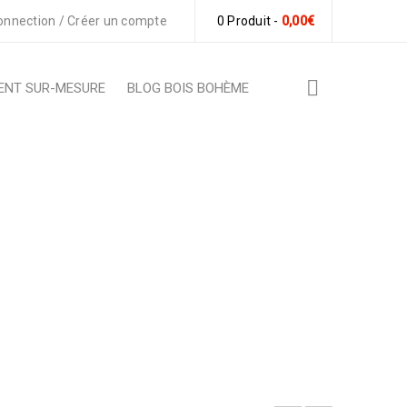
onnection
/
Créer un compte
0 Produit
-
0,00
€
ENT SUR-MESURE
BLOG BOIS BOHÈME
’OR »
ervice « Bois d’Or »