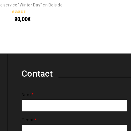
e service "Winter Day" en Bois de
90,00
€
Note
5.00
sur 5
Contact
Nom
*
E-mail
*