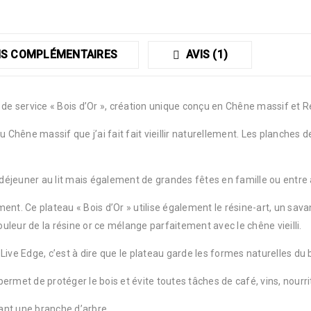
S COMPLÉMENTAIRES
AVIS (1)
 service « Bois d’Or », création unique conçu en Chêne massif et Ré
 Chêne massif que j’ai fait fait vieillir naturellement. Les planches d
t déjeuner au lit mais également de grandes fêtes en famille ou entre
nt. Ce plateau « Bois d’Or » utilise également le résine-art, un sa
leur de la résine or ce mélange parfaitement avec le chêne vieilli.
ive Edge, c’est à dire que le plateau garde les formes naturelles du bo
 permet de protéger le bois et évite toutes tâches de café, vins, nourri
ant une branche d’arbre.