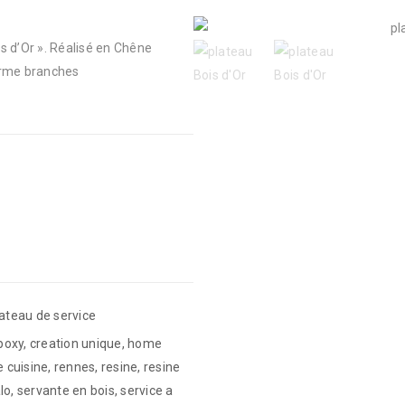
s d’Or ». Réalisé en Chêne
forme branches
ateau de service
epoxy
,
creation unique
,
home
e cuisine
,
rennes
,
resine
,
resine
lo
,
servante en bois
,
service a