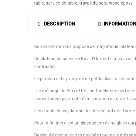
table
,
service de table
,
travail du bois
,
wood epoxy
DESCRIPTION
INFORMATION
Bois-Bohème vous propose ce magnifique plateau de
Ce plateau de service « Bois d’Or » est conçu avec du
contrastes.
Le plateau est synonyme de petits plaisirs, de peti
Le mélange de Bois et Résine fonctionne parfaiteme
alimentaires) pigmenté d’un camaïeu de doré. La cou
Les chants de ce plateau (les bords) ont une forme L
Pour la finition c’est un glaçage en résine gloss qui
Design élégant avec ses poignées noires représent