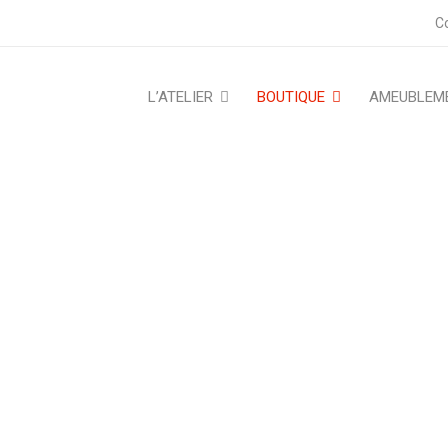
C
L’ATELIER
BOUTIQUE
AMEUBLEM
EAU DE SERVICE « BOIS D
›
Objets de décoration
›
Plateau de service
›
Plateau de s