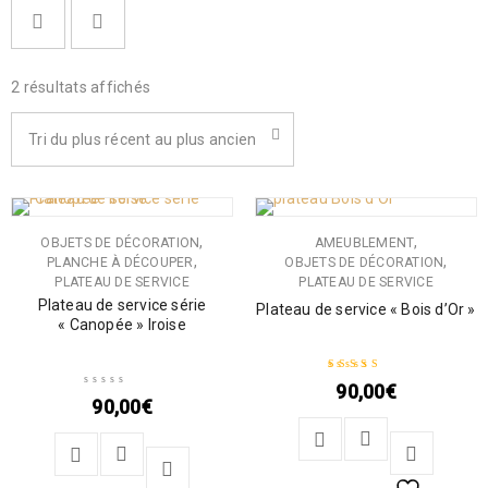
2 résultats affichés
Tri du plus récent au plus ancien
,
,
OBJETS DE DÉCORATION
AMEUBLEMENT
,
,
PLANCHE À DÉCOUPER
OBJETS DE DÉCORATION
PLATEAU DE SERVICE
PLATEAU DE SERVICE
Plateau de service série
Plateau de service « Bois d’Or »
« Canopée » Iroise
90,00
€
Note
5.00
sur 5
90,00
€