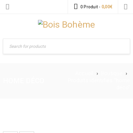
0 Produit
-
0,00
€
Accueil
›
Boutique
›
HOME DÉCO
Produits identifiés “home
déco”