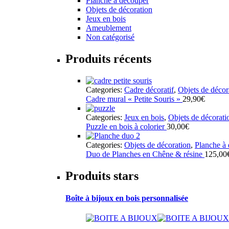
Planche à découper
Objets de décoration
Jeux en bois
Ameublement
Non catégorisé
Produits récents
Categories:
Cadre décoratif
,
Objets de décor
Cadre mural « Petite Souris »
29,90
€
Categories:
Jeux en bois
,
Objets de décorati
Puzzle en bois à colorier
30,00
€
Categories:
Objets de décoration
,
Planche à
Duo de Planches en Chêne & résine
125,00
Produits stars
Boîte à bijoux en bois personnalisée