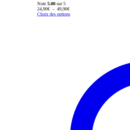
Note
5.00
sur 5
Plage
24,90
€
–
49,90
€
de
Choix des options
prix :
24,90€
à
49,90€