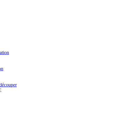
ation
on
 découper
€