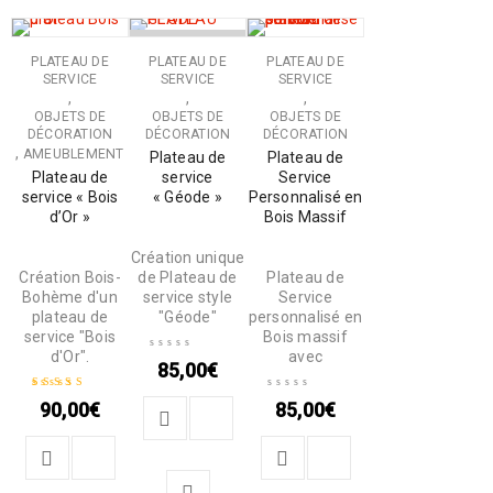
RUPTURE DE
PLATEAU DE
PLATEAU DE
PLATEAU DE
STOCK
SERVICE
SERVICE
SERVICE
,
,
,
OBJETS DE
OBJETS DE
OBJETS DE
DÉCORATION
DÉCORATION
DÉCORATION
,
AMEUBLEMENT
Plateau de
Plateau de
Plateau de
service
Service
service « Bois
« Géode »
Personnalisé en
d’Or »
Bois Massif
Création unique
Création Bois-
de Plateau de
Plateau de
Bohème d'un
service style
Service
plateau de
"Géode"
personnalisé en
service "Bois
Bois massif
d'Or".
avec
85,00
€
90,00
€
85,00
€
Note
5.00
sur 5