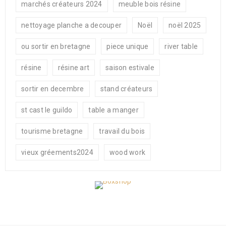
marchés créateurs 2024
meuble bois résine
nettoyage planche a decouper
Noël
noël 2025
ou sortir en bretagne
piece unique
river table
résine
résine art
saison estivale
sortir en decembre
stand créateurs
st cast le guildo
table a manger
tourisme bretagne
travail du bois
vieux gréements2024
wood work