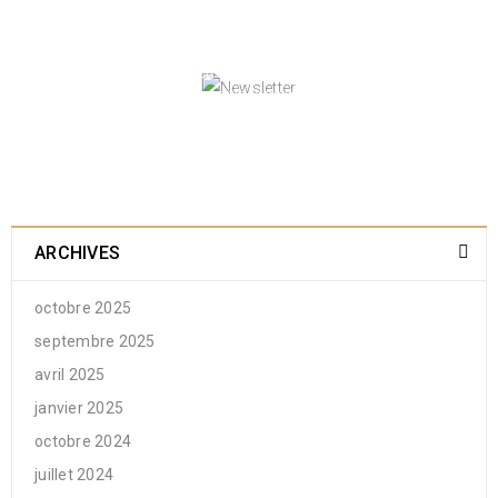
NEWSLETTER
Enjoy our newsletter to stay updated with the
latest news and special sales. Let's your email
address here!
ARCHIVES
octobre 2025
septembre 2025
avril 2025
janvier 2025
octobre 2024
juillet 2024