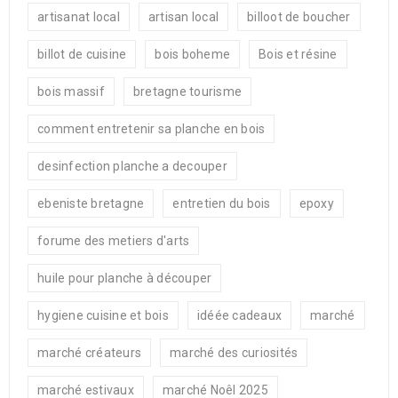
artisanat local
artisan local
billoot de boucher
billot de cuisine
bois boheme
Bois et résine
bois massif
bretagne tourisme
comment entretenir sa planche en bois
desinfection planche a decouper
ebeniste bretagne
entretien du bois
epoxy
forume des metiers d'arts
huile pour planche à découper
hygiene cuisine et bois
idéée cadeaux
marché
marché créateurs
marché des curiosités
marché estivaux
marché Noêl 2025