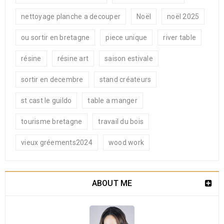
nettoyage planche a decouper
Noël
noël 2025
ou sortir en bretagne
piece unique
river table
résine
résine art
saison estivale
sortir en decembre
stand créateurs
st cast le guildo
table a manger
tourisme bretagne
travail du bois
vieux gréements2024
wood work
ABOUT ME