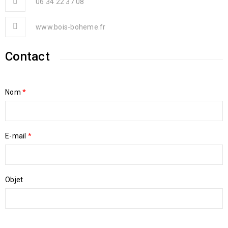
06 34 22 37 08
www.bois-boheme.fr
Contact
Nom
*
E-mail
*
Objet