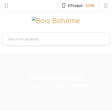
0 Produit
-
0,00
€
TAG: COUNTERTOPS
Bois Bohème
›
Tagged "countertops"