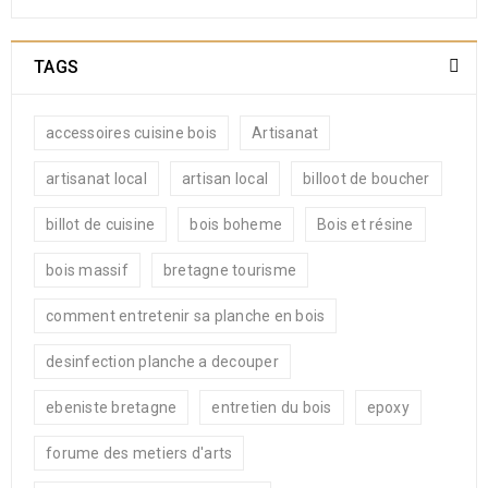
TAGS
accessoires cuisine bois
Artisanat
artisanat local
artisan local
billoot de boucher
billot de cuisine
bois boheme
Bois et résine
bois massif
bretagne tourisme
comment entretenir sa planche en bois
desinfection planche a decouper
ebeniste bretagne
entretien du bois
epoxy
forume des metiers d'arts