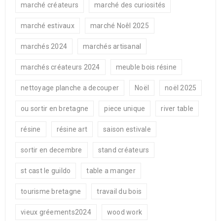
marché créateurs
marché des curiosités
marché estivaux
marché Noêl 2025
marchés 2024
marchés artisanal
marchés créateurs 2024
meuble bois résine
nettoyage planche a decouper
Noël
noël 2025
ou sortir en bretagne
piece unique
river table
résine
résine art
saison estivale
sortir en decembre
stand créateurs
st cast le guildo
table a manger
tourisme bretagne
travail du bois
vieux gréements2024
wood work