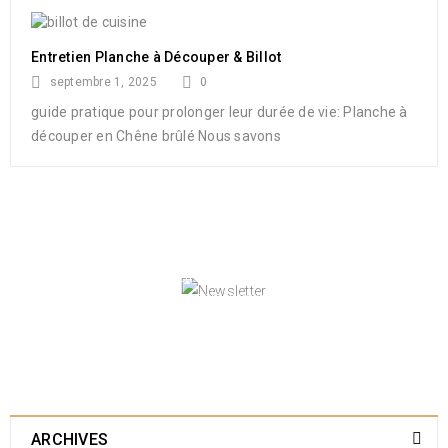
Entretien Planche à Découper & Billot
septembre 1, 2025
0
guide pratique pour prolonger leur durée de vie: Planche à
découper en Chêne brûlé Nous savons
NEWSLETTER
Enjoy our newsletter to stay updated with the
latest news and special sales. Let's your email
address here!
ARCHIVES