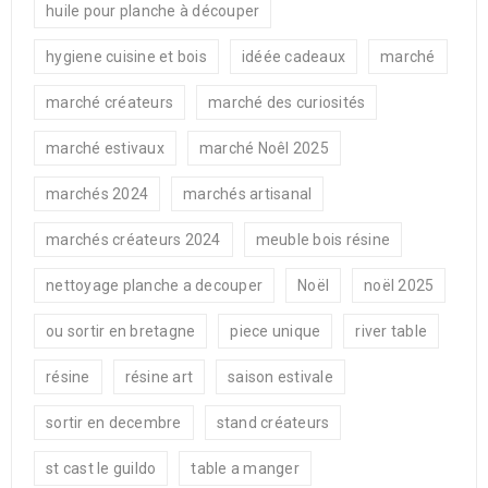
huile pour planche à découper
hygiene cuisine et bois
idéée cadeaux
marché
marché créateurs
marché des curiosités
marché estivaux
marché Noêl 2025
marchés 2024
marchés artisanal
marchés créateurs 2024
meuble bois résine
nettoyage planche a decouper
Noël
noël 2025
ou sortir en bretagne
piece unique
river table
résine
résine art
saison estivale
sortir en decembre
stand créateurs
st cast le guildo
table a manger