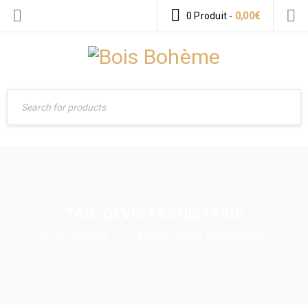
0 Produit
-
0,00
€
TAG: DEVIS EBENISTERIE
Bois Bohème
›
Tagged "devis ebenisterie"