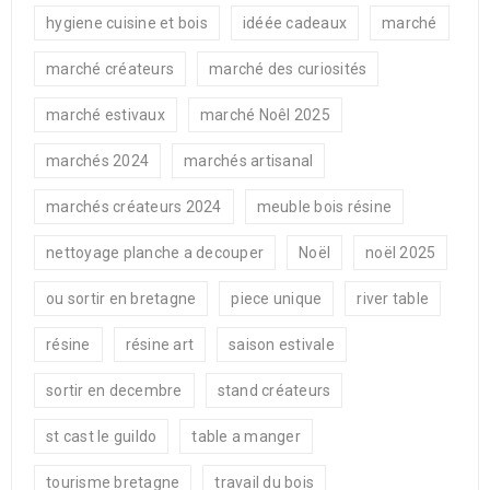
hygiene cuisine et bois
idéée cadeaux
marché
marché créateurs
marché des curiosités
marché estivaux
marché Noêl 2025
marchés 2024
marchés artisanal
marchés créateurs 2024
meuble bois résine
nettoyage planche a decouper
Noël
noël 2025
ou sortir en bretagne
piece unique
river table
résine
résine art
saison estivale
sortir en decembre
stand créateurs
st cast le guildo
table a manger
tourisme bretagne
travail du bois