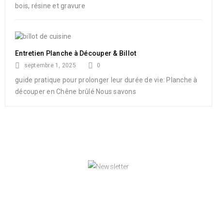
bois, résine et gravure
Entretien Planche à Découper & Billot
septembre 1, 2025
0
guide pratique pour prolonger leur durée de vie: Planche à
découper en Chêne brûlé Nous savons
NEWSLETTER
Enjoy our newsletter to stay updated with the
latest news and special sales. Let's your email
address here!