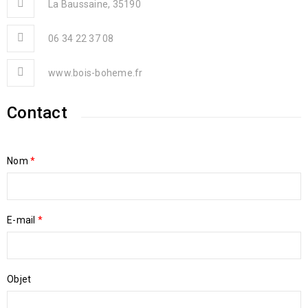
La Baussaine, 35190
06 34 22 37 08
www.bois-boheme.fr
Contact
Nom
*
E-mail
*
Objet