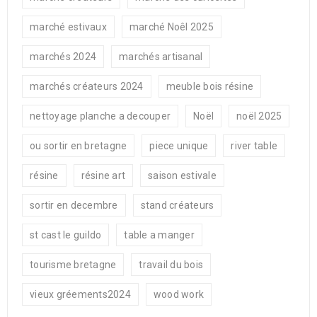
marché estivaux
marché Noêl 2025
marchés 2024
marchés artisanal
marchés créateurs 2024
meuble bois résine
nettoyage planche a decouper
Noël
noël 2025
ou sortir en bretagne
piece unique
river table
résine
résine art
saison estivale
sortir en decembre
stand créateurs
st cast le guildo
table a manger
tourisme bretagne
travail du bois
vieux gréements2024
wood work