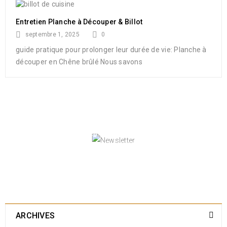
Entretien Planche à Découper & Billot
septembre 1, 2025
0
guide pratique pour prolonger leur durée de vie: Planche à
découper en Chêne brûlé Nous savons
NEWSLETTER
Enjoy our newsletter to stay updated with the
latest news and special sales. Let's your email
address here!
ARCHIVES