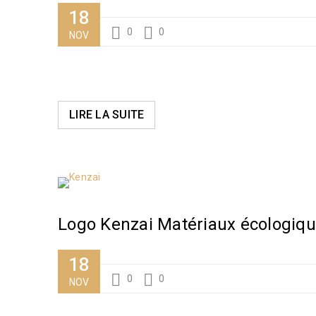
18
0
0
NOV
LIRE LA SUITE
Logo Kenzai Matériaux écologiq
18
0
0
NOV