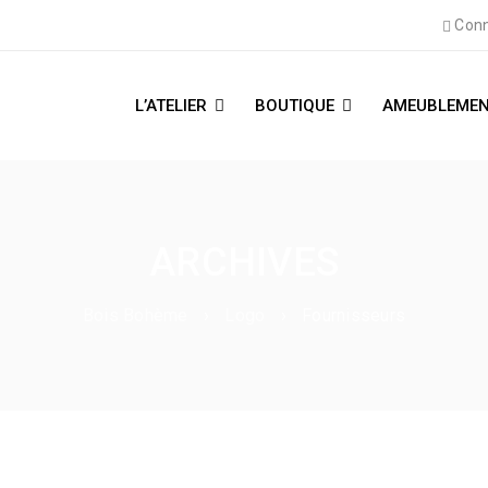
Conn
L’ATELIER
BOUTIQUE
AMEUBLEMEN
ARCHIVES
Bois Bohème
›
Logo
›
Fournisseurs