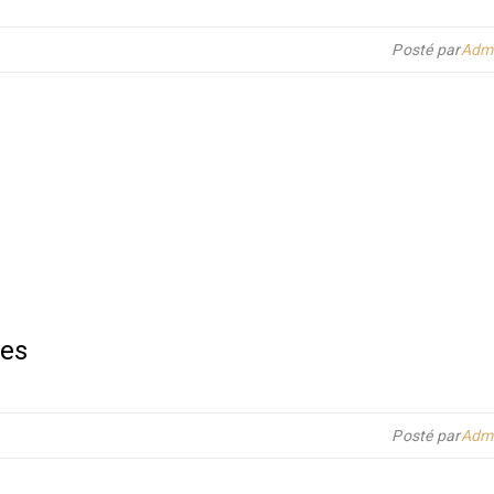
Posté par
Admi
ues
Posté par
Admi